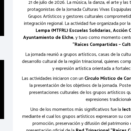
21 de julio de 2026. La música, la danza, el arte y las 
protagonistas de la Jornada Culturas Vivas Esquipula
Grupos Artísticos y gestores culturales comprometido
integración regional. La actividad fue organizada por l
Lempa (MTFRL)
Escuelas Solidarias, Acción 
Ayuntamiento de Elche
, y tuvo como momento central
"Raíces Compartidas – Cult
La jornada reunió a grupos artísticos, casas de la cul
desarrollo cultural de la región trinacional, quienes com
y expresión artística orientada a fortalec
Las actividades iniciaron con un
Círculo Místico de Co
la presentación de los objetivos de la jornada. Pos
presentaciones culturales de los grupos artísticos qu
expresiones tradicional
Uno de los momentos más significativos fue la
lect
mediante el cual los grupos artísticos expresaron su c
promoción, preservación y difusión del patrimonio c
presentación oficial de la
Red Trinacional "Raíces C