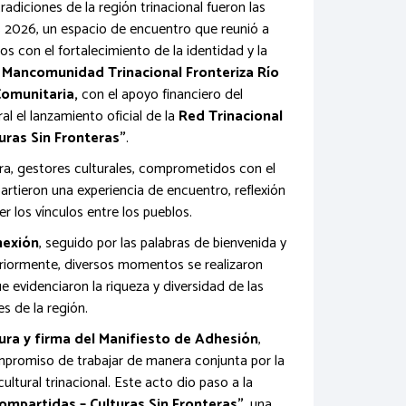
tradiciones de la región trinacional fueron las
s 2026, un espacio de encuentro que reunió a
s con el fortalecimiento de la identidad y la
a
Mancomunidad Trinacional Fronteriza Río
Comunitaria,
con el apoyo financiero del
 el lanzamiento oficial de la
Red Trinacional
uras Sin Fronteras"
.
tura, gestores culturales, comprometidos con el
partieron una experiencia de encuentro, reflexión
er los vínculos entre los pueblos.
nexión
, seguido por las palabras de bienvenida y
teriormente, diversos momentos se realizaron
e evidenciaron la riqueza y diversidad de las
es de la región.
ura y firma del Manifiesto de Adhesión
,
ompromiso de trabajar de manera conjunta por la
ultural trinacional. Este acto dio paso a la
ompartidas – Culturas Sin Fronteras"
, una