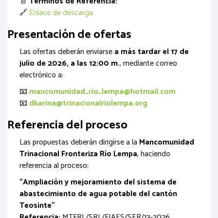
📄
Términos de Referencia:
🔗
Enlace de descarga
Presentación de ofertas
Las ofertas deberán enviarse
a más tardar el 17 de
julio de 2026, a las 12:00 m.
, mediante correo
electrónico a:
📧
mancomunidad_rio_lempa@hotmail.com
📧
dkarina@trinacionalriolempa.org
Referencia del proceso
Las propuestas deberán dirigirse a la
Mancomunidad
Trinacional Fronteriza Río Lempa
, haciendo
referencia al proceso:
"Ampliación y mejoramiento del sistema de
abastecimiento de agua potable del cantón
Teosinte"
Referencia:
MTFRL/SRL/FIAES/SER/13-2026