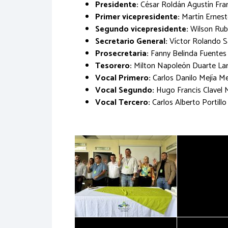
Presidente:
César Roldán Agustín Fran
Primer vicepresidente:
Martín Ernest
Segundo vicepresidente:
Wilson Rubé
Secretario General:
Víctor Rolando Sa
Prosecretaria:
Fanny Belinda Fuentes 
Tesorero:
Milton Napoleón Duarte Lar
Vocal Primero:
Carlos Danilo Mejía Me
Vocal Segundo:
Hugo Francis Clavel M
Vocal Tercero:
Carlos Alberto Portill