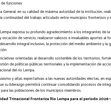
de funciones.
General, en su calidad de máxima autoridad de la institución, realiz
a continuidad del trabajo articulado entre municipios fronterizos 
empa expresa su profundo agradecimiento a los integrantes de la Ju
y vocación de servicio, realizaron valiosos e invaluables aportes al f
l desarrollo integral inclusivo, la protección del medio ambiente y l
ción.
iciativas orientadas al desarrollo sostenible de los territorios, for
 gestión de políticas públicas territoriales y la implementación de acc
cional del río Lempa.
smo y altas expectativas a las nuevas autoridades electas, en espec
 su liderazgo permitirá continuar consolidando procesos de integra
 para las poblaciones de los municipios miembros.
idad Trinacional Fronteriza Río Lempa para el período 2026