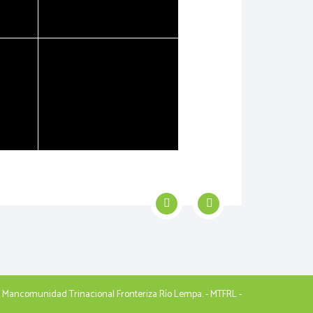
. Mancomunidad Trinacional Fronteriza Río Lempa. - MTFRL -